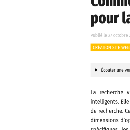
Commen
pour l
Publié le 27 octobre
CRÉATION SITE WEB
Écouter une ver
La recherche v
intelligents. El
de recherche. C
dimensions d’op
spécifiques, le