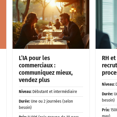
L’IA pour les
RH et 
commerciaux :
recru
communiquez mieux,
proce
vendez plus
Niveau:
Niveau:
Débutant et intermédiaire
Durée:
U
besoin)
Durée:
Une ou 2 journées (selon
besoin)
Prix:
150
max)