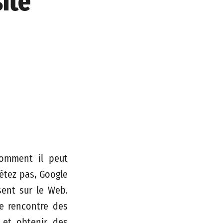
ite
omment il peut
étez pas, Google
sent sur le Web.
le rencontre des
é et obtenir des