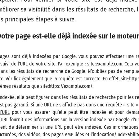
éliorer sa visibilité dans les résultats de recherche, l
s principales étapes à suivre.
 votre page est-elle déjà indexée sur le moteu
pages sont déjà indexées par Google, vous pouvez effectuer une re
» suivi de l’URL de votre site. Par exemple : site:example.com. Cela v
 dans les résultats de recherche de Google. N’oubliez pas de rempl
ite. Vérifiez également que la requête est correcte. En effet, site:ht
êmes résultats que site:https://example.com/.
indexée, elle peut figurer dans les résultats de recherche pour les re
est pas garanti. Si une URL ne s’affiche pas dans une requête « site »
d’URL
pour vous assurer qu’elle peut être indexée et pour deman
 d’URL fournit des informations sur la version indexée par Google d’un
nt de déterminer si une URL peut être indexée. Ces informations 
cturées, des vidéos, des pages AMP liées et l’indexation/indexabilit