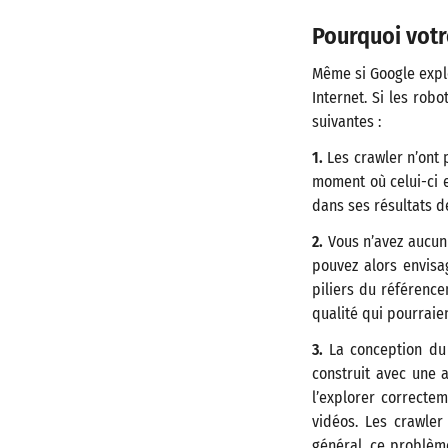
Pourquoi votr
Même si Google explo
Internet. Si les rob
suivantes :
1.
Les crawler n’ont p
moment où celui-ci e
dans ses résultats 
2.
Vous n’avez aucun b
pouvez alors envisa
piliers du référenc
qualité qui pourraie
3.
La conception du 
construit avec une a
l’explorer correctem
vidéos. Les crawler
général, ce problèm