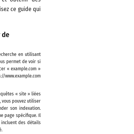
isez ce guide qui
r de
cherche en utilisant
ous permet de voir si
acer « example.com »
tps://www.example.com
quêtes « site » liées
, vous pouvez utiliser
der son indexation.
e page spécifique. Il
incluent des détails
é.