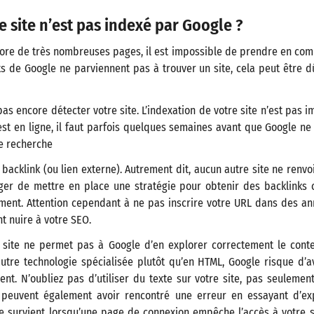
e site n’est pas indexé par Google ?
re de très nombreuses pages, il est impossible de prendre en comp
ots de Google ne parviennent pas à trouver un site, cela peut être d
as encore détecter votre site. L’indexation de votre site n’est pas i
st en ligne, il faut parfois quelques semaines avant que Google ne l
de recherche
acklink (ou lien externe). Autrement dit, aucun autre site ne renvoi
ger de mettre en place une stratégie pour obtenir des backlinks ca
ement. Attention cependant à ne pas inscrire votre URL dans des a
nt nuire à votre SEO.
site ne permet pas à Google d’en explorer correctement le conten
utre technologie spécialisée plutôt qu’en HTML, Google risque d’av
ent. N’oubliez pas d’utiliser du texte sur votre site, pas seulem
 peuvent également avoir rencontré une erreur en essayant d’exp
e survient lorsqu’une page de connexion empêche l’accès à votre si