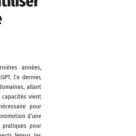
tiliser
e
ernières années,
PT. Ce dernier,
domaines, allant
 capacités vient
écessaire pour
a promotion d’une
s pratiques pour
ects légaux, les