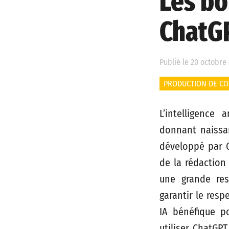
Les bo
ChatG
Publié le 20 octobre 
PRODUCTION DE C
L’intelligence 
donnant naissa
développé par O
de la rédaction
une grande res
garantir le resp
IA bénéfique po
utiliser ChatGP