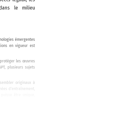
dans le milieu
hnologies émergentes
ions en vigueur est
 protéger les œuvres
PT, plusieurs sujets
sembler originaux à
nnées d’entraînement,
 puisse être unique,
Il est donc conseillé
ou de l’utilisation