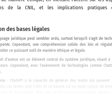
ns de la CNIL, et les implications pratiques 
n des bases légales
ysage juridique peut sembler ardu, surtout lorsqu’il s’agit de tec
enAI. Cependant, une compréhension solide des lois et régulat
oiter ce puissant outil de manière éthique et légale.
oit d’auteur est un élément central du système juridique, visant à
teurs. Cependant, avec l’avènement de technologies comme ChatG
.
enu
: ChatGPT a la capacité de générer des textes qui peuvent 
ois, ces textes sont créés en se basant sur un vaste corpus de do
tion de l’originalité. Bien que la formulation des textes générés
 peut refléter les informations tirées des données d’entraînement. 
e ChatGPT de faire preuve de prudence lors de la publication 
extes, surtout sans attribution ou vérification adéquate.