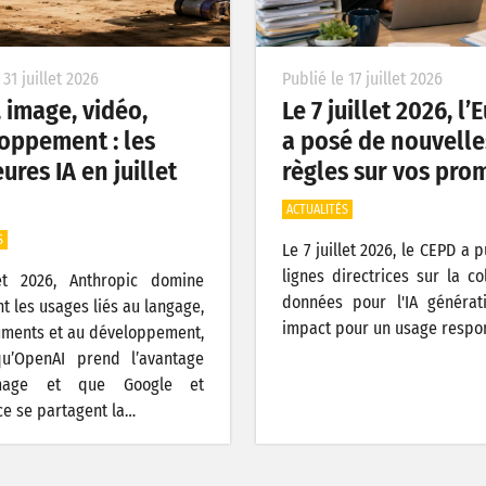
 31 juillet 2026
Publié le 17 juillet 2026
, image, vidéo,
Le 7 juillet 2026, l
oppement : les
a posé de nouvelle
ures IA en juillet
règles sur vos pro
ACTUALITÉS
S
Le 7 juillet 2026, le CEPD a 
lignes directrices sur la co
let 2026, Anthropic domine
données pour l'IA générat
t les usages liés au langage,
impact pour un usage respo
ments et au développement,
qu’OpenAI prend l’avantage
image et que Google et
e se partagent la…