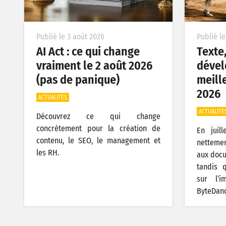
Publié le 3 août 2026
Publié le
AI Act : ce qui change
Texte
vraiment le 2 août 2026
dével
(pas de panique)
meille
2026
ACTUALITÉS
ACTUALITÉ
Découvrez ce qui change
concrètement pour la création de
En juil
contenu, le SEO, le management et
nettemen
les RH.
aux docu
tandis 
sur l’
ByteDanc