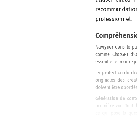
recommandatio
professionnel.
Compréhensio
Naviguer dans le pa
comme ChatGPT d’Op
essentielle pour expl
La protection du dr
originales des créa
doivent être abordés
Génération de cont
première vue. Toutef
ce qui pose la ques
l’essence du contenu
aux utilisateurs d
commerciale de ces t