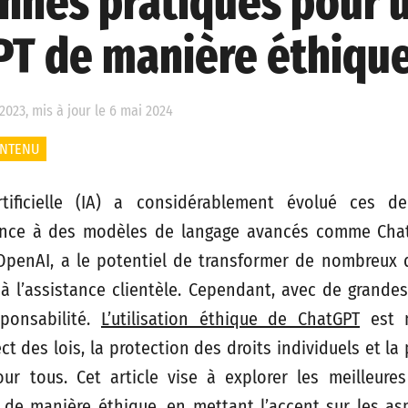
nnes pratiques pour u
PT de manière éthiqu
2023, mis à jour le 6 mai 2024
ONTENU
artificielle (IA) a considérablement évolué ces d
nce à des modèles de langage avancés comme ChatG
penAI, a le potentiel de transformer de nombreux 
 à l’assistance clientèle. Cependant, avec de grandes
ponsabilité.
L’utilisation éthique de ChatGPT
est n
ect des lois, la protection des droits individuels et l
ur tous. Cet article vise à explorer les meilleure
T de manière éthique, en mettant l’accent sur les asp