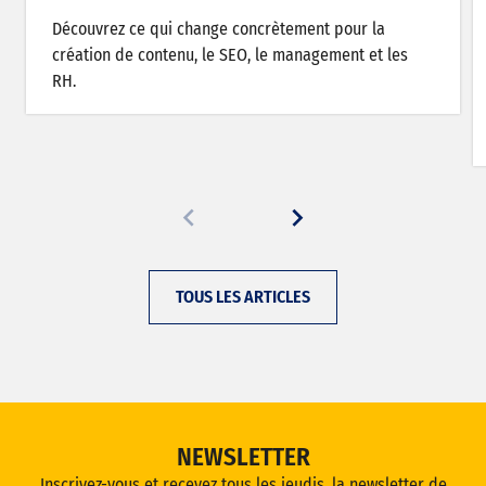
rez ce qui change concrètement pour la
En juillet 2
on de contenu, le SEO, le management et les
usages liés
développeme
sur l’image
la…
TOUS LES ARTICLES
NEWSLETTER
Inscrivez-vous et recevez tous les jeudis, la newsletter de