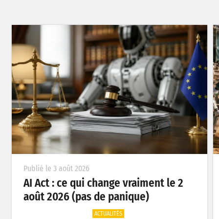
 le 3 août 2026
Publié le 31 
ct : ce qui change vraiment le 2
Texte, 
 2026 (pas de panique)
: les me
ACTUALITÉS