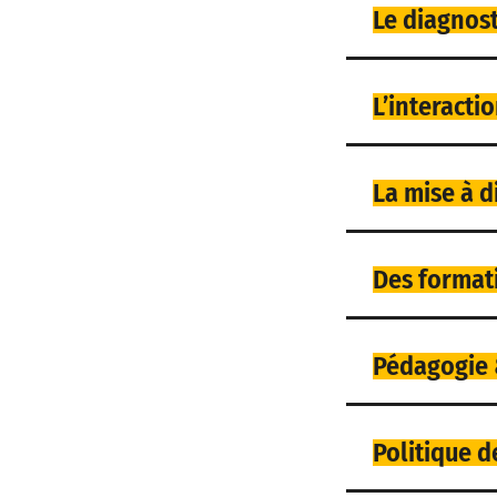
Le diagnost
L’interact
La mise à d
Des formati
Pédagogie 
Politique d