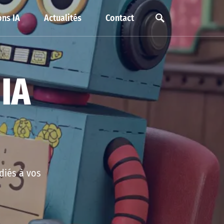
ns IA
Actualités
Contact
 IA
édiés à vos