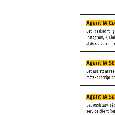
Agent IA C
Cet assistant 
Instagram, X, Lin
style de votre m
Agent IA S
Cet assistant réé
méta-descriptions
Agent IA S
Cet assistant r
service client (o