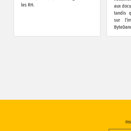
les RH.
aux docu
tandis 
sur l’
ByteDanc
Ins