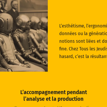
L’esthétisme, l’ergonomi
données ou la génératio
notions sont liées et do
fine. Chez Tous les Jeudi
hasard, c’est la résulta
L’accompagnement pendant
l’analyse et la production