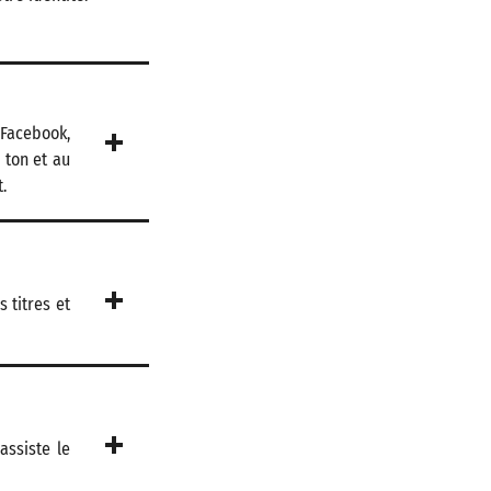
Facebook,
u ton et au
.
 titres et
assiste le