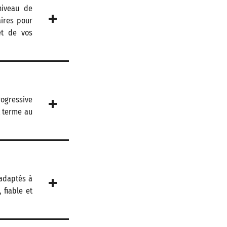
niveau de
aires pour
et de vos
rogressive
t terme au
 adaptés à
 fiable et