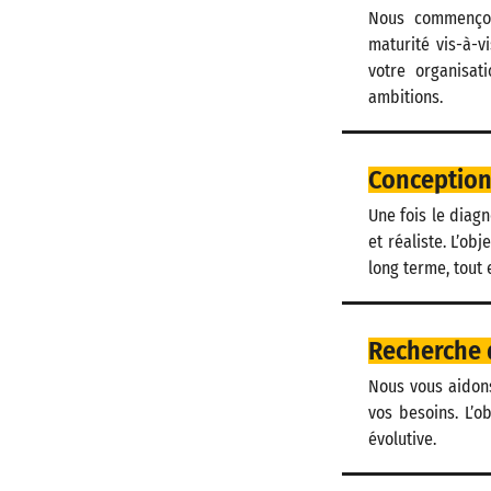
Nous commençon
maturité vis-à-vi
votre organisat
ambitions.
Conception 
Une fois le diagn
et réaliste. L’ob
long terme, tout 
Recherche d
Nous vous aidons
vos besoins. L’o
évolutive.