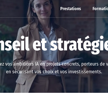
Prestations
Formatio
seil et stratégi
z vos ambitions IA en projets concrets, porteurs de v
en sécurisant vos choix et vos investissements.