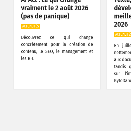
vraiment le 2 août 2026
dével
(pas de panique)
meille
2026
ACTUALITÉS
ACTUALITÉ
Découvrez ce qui change
concrètement pour la création de
En juil
contenu, le SEO, le management et
nettemen
les RH.
aux docu
tandis 
sur l’
ByteDanc