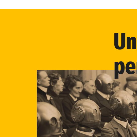
Un
pe