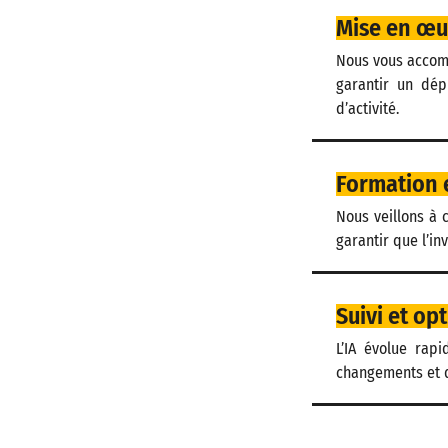
Mise en œu
Nous vous accompa
garantir un dépl
d’activité.
Formation
Nous veillons à c
garantir que l’in
Suivi et op
L’IA évolue rapi
changements et d