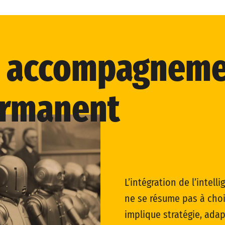
accompagneme
rmanent
L’intégration de l’intell
ne se résume pas à chois
implique stratégie, adap