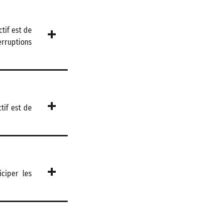
tif est de
erruptions
tif est de
iciper les