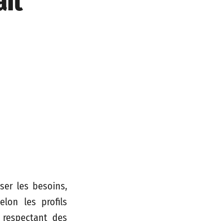
ait
yser les besoins,
lon les profils
 respectant des