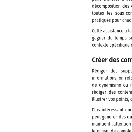
décomposition des c
toutes les sous-co
pratiques pour chaq
Cette assistance à la
gagner du temps su
contexte spécifique 
Créer des con
Rédiger des suppor
informations, on re
de dynamisme ou res
rédiger des conten
illustrer vos points,
Plus intéressant enc
peut générer des qui
maintient l’attentio
le niveau de comple