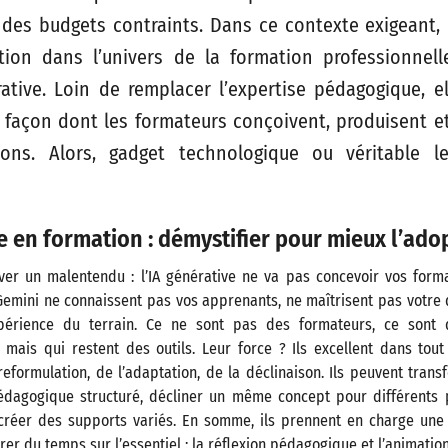
t des budgets contraints. Dans ce contexte exigeant,
tion dans l’univers de la formation professionnelle 
érative. Loin de remplacer l’expertise pédagogique, e
a façon dont les formateurs conçoivent, produisent e
ions. Alors, gadget technologique ou véritable lev
ve en formation : démystifier pour mieux l’ado
r un malentendu : l’IA générative ne va pas concevoir vos forma
Gemini ne connaissent pas vos apprenants, ne maîtrisent pas votre 
périence du terrain. Ce ne sont pas des formateurs, ce sont d
 mais qui restent des outils. Leur force ? Ils excellent dans tou
 reformulation, de l’adaptation, de la déclinaison. Ils peuvent tran
dagogique structuré, décliner un même concept pour différents 
créer des supports variés. En somme, ils prennent en charge une 
er du temps sur l’essentiel : la réflexion pédagogique et l’animation