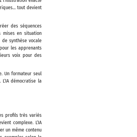
l’illustration exacte
oriques… tout devient
créer des séquences
s mises en situation
ls de synthèse vocale
 pour les apprenants
ieurs voix pour des
e. Un formateur seul
 L’IA démocratise la
 profils très variés
evient complexe. L’IA
liner un même contenu