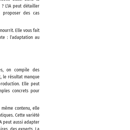
 L’IA peut détailler
e, proposer des cas
ourrit. Elle vous fait
e : l’adaptation au
des, on compile des
, le résultat manque
roduction. Elle peut
mples concrets pour
un même contenu, elle
tiques. Cette variété
IA peut aussi adapter
res, des experts. La