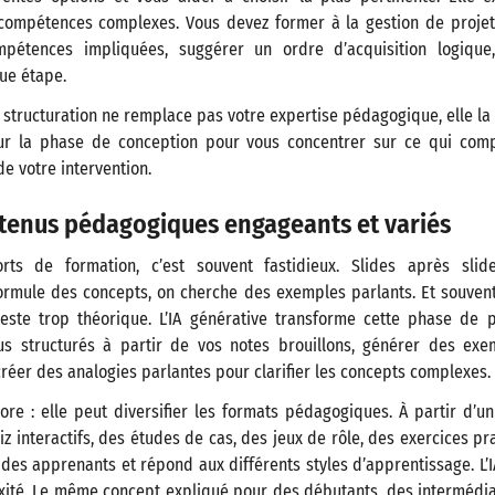
ompétences complexes. Vous devez former à la gestion de projet ?
mpétences impliquées, suggérer un ordre d’acquisition logiqu
ue étape.
 structuration ne remplace pas votre expertise pédagogique, elle la n
r la phase de conception pour vous concentrer sur ce qui compt
de votre intervention.
tenus pédagogiques engageants et variés
ts de formation, c’est souvent fastidieux. Slides après sli
formule des concepts, on cherche des exemples parlants. Et souvent
te trop théorique. L’IA générative transforme cette phase de p
us structurés à partir de vos notes brouillons, générer des exe
 créer des analogies parlantes pour clarifier les concepts complexes.
ore : elle peut diversifier les formats pédagogiques. À partir d’
z interactifs, des études de cas, des jeux de rôle, des exercices pra
n des apprenants et répond aux différents styles d’apprentissage. L’
xité. Le même concept expliqué pour des débutants, des intermédiai