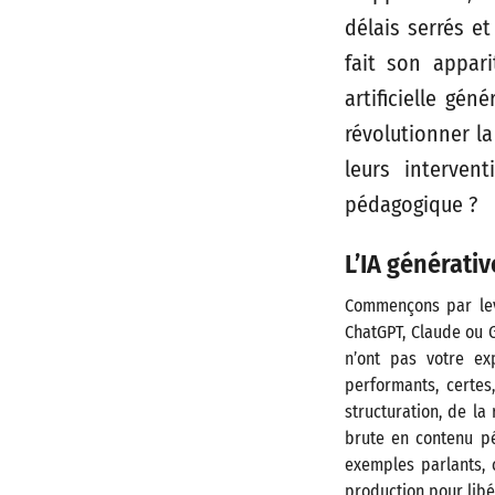
délais serrés e
fait son appari
artificielle gén
révolutionner l
leurs intervent
pédagogique ?
L’IA générati
Commençons par leve
ChatGPT, Claude ou 
n’ont pas votre ex
performants, certes,
structuration, de la
brute en contenu pé
exemples parlants, 
production pour libér