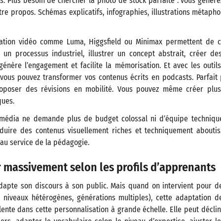
ts. Plus besoin de chercher la photo de stock parfaite : vous générez 
re propos. Schémas explicatifs, infographies, illustrations métaph
ration vidéo comme Luma, Higgsfield ou Minimax permettent de 
 un processus industriel, illustrer un concept abstrait, créer de
génère l’engagement et facilite la mémorisation. Et avec les outi
ous pouvez transformer vos contenus écrits en podcasts. Parfait
roposer des révisions en mobilité. Vous pouvez même créer plus
ques.
imédia ne demande plus de budget colossal ni d’équipe techniqu
uire des contenus visuellement riches et techniquement aboutis.
au service de la pédagogie.
 massivement selon les profils d’apprenants
apte son discours à son public. Mais quand on intervient pour des
, niveaux hétérogènes, générations multiples), cette adaptation d
lente dans cette personnalisation à grande échelle. Elle peut déc