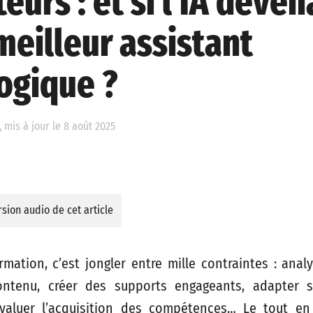
eurs : et si l’IA deven
meilleur assistant
ogique ?
, mis à jour le 8 août 2025
sion audio de cet article
mation, c’est jongler entre mille contraintes : anal
contenu, créer des supports engageants, adapter se
évaluer l’acquisition des compétences… Le tout en