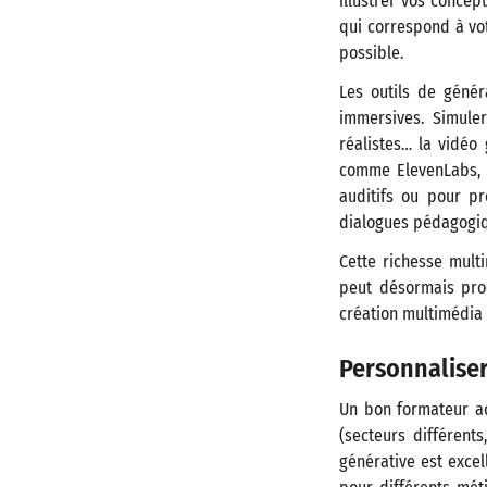
illustrer vos concep
qui correspond à vot
possible.
Les outils de géné
immersives. Simuler
réalistes… la vidéo 
comme ElevenLabs, v
auditifs ou pour p
dialogues pédagogi
Cette richesse mult
peut désormais prod
création multimédia 
Personnaliser
Un bon formateur ad
(secteurs différents
générative est excel