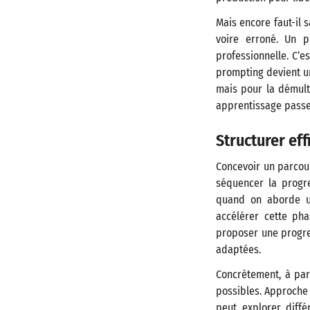
Mais encore faut-il 
voire erroné. Un p
professionnelle. C’es
prompting devient un
mais pour la démulti
apprentissage pass
Structurer ef
Concevoir un parcours
séquencer la progre
quand on aborde un
accélérer cette pha
proposer une progres
adaptées.
Concrètement, à part
possibles. Approche 
peut explorer diffé