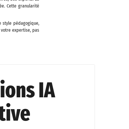
e. Cette granularité
re style pédagogique,
 votre expertise, pas
ions IA
tive