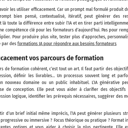
savoir les utiliser efficacement. Car un prompt mal formulé produit 
rompt bien pensé, contextualisé, itératif, peut générer des re
t là toute la différence entre subir l’IA et en tirer parti intelligemm
e compétence clé pour les formateurs d’aujourd’hui. Pas pour remp
plier. Pour produire plus vite, tester plus d’approches, personnal
e par des
formations IA pour répondre aux besoins formateurs
ficacement vos parcours de formation
 de formation cohérent, c’est tout un art. Il faut partir des objectif
ssion, définir les livrables… Un processus souvent long et parfoi
 nouveau domaine ou un public inhabituel. L’IA générative pe
se de conception. Elle peut vous aider à clarifier des objectifs
sion logique, identifier les prérequis nécessaires, suggérer des m
ir d’un brief initial même imprécis, l’IA peut générer plusieurs s
progressive ou immersive ? Focus théorique ou pratique ? Format int
rentes options et vous aider à choisir la plus pertinente. Elle e