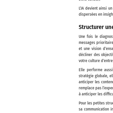
L’IA devient ainsi u
dispersées en insigh
Structurer un
Une fois le diagnos
messages prioritair
et une vision d’ense
décliner des object
votre culture d’entr
Elle performe aussi
stratégie globale, e
anticiper les conten
remplace pas l’expert
à anticiper les diffi
Pour les petites str
sa communication in