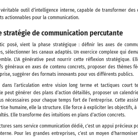
n véritable outil d’intelligence interne, capable de transformer des
ts actionnables pour la communication.
e stratégie de communication percutante
tic posé, vient la phase stratégique : définir les axes de commun
es, sélectionner les canaux adaptés. Un exercice complexe qui dem
mble. L’IA générative peut nourrir cette réflexion stratégique. E
ifs généraux en axes de contenu concrets, proposer des thèmes f
eprise, suggérer des formats innovants pour vos différents publics.
 dans l’articulation entre vision long terme et tactiques court t
lle peut générer des plans d’action détaillés, proposer un calendrie
us nécessaires pour chaque temps fort de l’entreprise. Cette assi
ise humaine, elle la structure. Elle force à expliciter les objectifs, à
cultés. Elle transforme des intuitions en plans d’action concrets.
uctures sans service communication dédié, c’est un appui précieux p
terne. Pour les grandes entreprises, c’est un moyen d’harmoniser