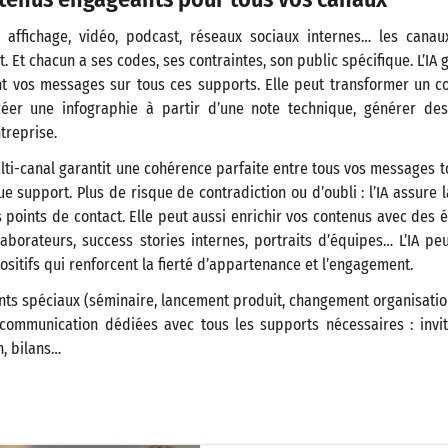
t, affichage, vidéo, podcast, réseaux sociaux internes… les can
t. Et chacun a ses codes, ses contraintes, son public spécifique. L’I
nt vos messages sur tous ces supports. Elle peut transformer un 
réer une infographie à partir d’une note technique, générer de
treprise.
lti-canal garantit une cohérence parfaite entre tous vos messages t
ue support. Plus de risque de contradiction ou d’oubli : l’IA assure l
s points de contact. Elle peut aussi enrichir vos contenus avec des é
borateurs, success stories internes, portraits d’équipes… L’IA pe
ositifs qui renforcent la fierté d’appartenance et l’engagement.
ts spéciaux (séminaire, lancement produit, changement organisation
ommunication dédiées avec tous les supports nécessaires : invit
, bilans…