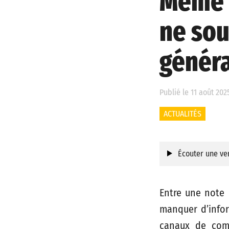
Même 
ne sou
généra
Publié le 11 août 202
ACTUALITÉS
Écouter une ver
Entre une note 
manquer d’inform
canaux de comm