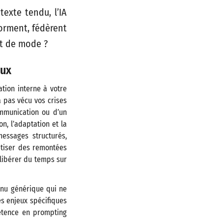
exte tendu, l’IA
forment, fédèrent
et de mode ?
eux
ation interne à votre
a pas vécu vos crises
ommunication ou d’un
n, l’adaptation et la
essages structurés,
hétiser des remontées
libérer du temps sur
tenu générique qui ne
es enjeux spécifiques
pétence en prompting