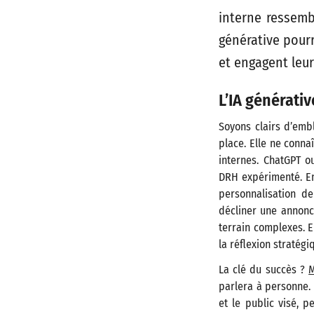
interne ressemb
générative pourr
et engagent leur
L’IA générativ
Soyons clairs d’embl
place. Elle ne conna
internes. ChatGPT o
DRH expérimenté. En 
personnalisation d
décliner une annonce
terrain complexes. 
la réflexion stratégiq
La clé du succès ?
M
parlera à personne. 
et le public visé, 