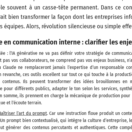
le souvent à un casse-tête permanent. Dans ce cont
ait bien transformer la façon dont les entreprises in
s équipes. Alors, révolution silencieuse ou simple eff
e en communication interne : clarifier les enj
ée : l’IA générative ne va pas définir votre stratégie de communic
ît pas vos collaborateurs, ne comprend pas vos enjeux business, n’
u Claude ne remplaceront jamais l’expertise d’un responsable c
revanche, ces outils excellent sur tout ce qui touche à la productio
e contenus. Ils peuvent transformer des idées brouillonnes en m
 pour différents publics, adapter le ton selon les services, synt
En somme, ils prennent en charge la mécanique de production pour 
ue et l’écoute terrain.
aîtriser l’art du prompt
. Car une instruction floue produit un con
Un prompt bien contextualisé, qui intègre la culture d’entreprise, l
peut générer des contenus percutants et authentiques. Cette com