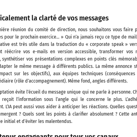
icalement la clarté de vos messages
nière réunion du comité de direction, nous souhaitons vous faire p
s pour le prochain exercice… » Qui n’a jamais reçu ce type de mai
ative est très utile dans la traduction du « corporate speak » ver
ut réécrire vos e-mails en version accessible, transformer vos 
 synthétiser vos présentations complexes en points clés mémorabl
adapter le même message à différents publics. La même annonce s
pact sur les objectifs), aux équipes techniques (conséquences 
iaire (rôle d’accompagnement). Même fond, angles différents.
ptation évite l’écueil du message unique qui ne parle à personne. 
 reçoit l’information sous l’angle qui le concerne le plus. L’adhé
t. L’IA peut aussi vous aider à anticiper les réactions. Quelles ques
émergent ? Quels sont les points à clarifier absolument ? Cette an
 initial et d’éviter les malentendus.
tenus engageants pour tous vos canaux