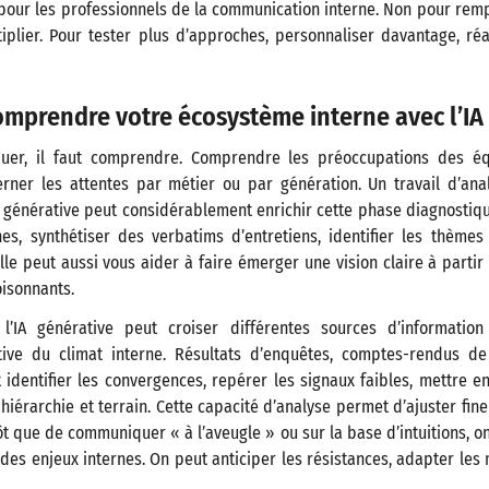
pour les professionnels de la communication interne. Non pour rempl
iplier. Pour tester plus d’approches, personnaliser davantage, ré
omprendre votre écosystème interne avec l’IA
er, il faut comprendre. Comprendre les préoccupations des équi
cerner les attentes par métier ou par génération. Un travail d’ana
’IA générative peut considérablement enrichir cette phase diagnostiqu
es, synthétiser des verbatims d’entretiens, identifier les thèmes
lle peut aussi vous aider à faire émerger une vision claire à parti
isonnants.
 l’IA générative peut croiser différentes sources d’informati
tive du climat interne. Résultats d’enquêtes, comptes-rendus de
 identifier les convergences, repérer les signaux faibles, mettre e
hiérarchie et terrain. Cette capacité d’analyse permet d’ajuster fin
t que de communiquer « à l’aveugle » ou sur la base d’intuitions, on
 des enjeux internes. On peut anticiper les résistances, adapter les 