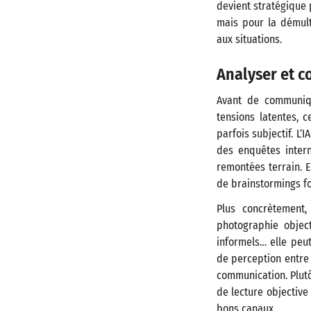
devient stratégique 
mais pour la démult
aux situations.
Analyser et c
Avant de communiqu
tensions latentes, 
parfois subjectif. L
des enquêtes intern
remontées terrain. E
de brainstormings fo
Plus concrètement,
photographie objec
informels… elle peut
de perception entre 
communication. Plutô
de lecture objective
bons canaux.