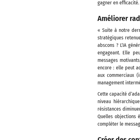
gagner en efficacité.
Améliorer rad
« Suite à notre der
stratégiques retenue
abscons ? L’IA génér
engageant. Elle pe
messages motivants,
encore : elle peut 
aux commerciaux (im
management interméd
Cette capacité d’ada
niveau hiérarchique
résistances diminuen
Quelles objections 
compléter le message
Créer des con