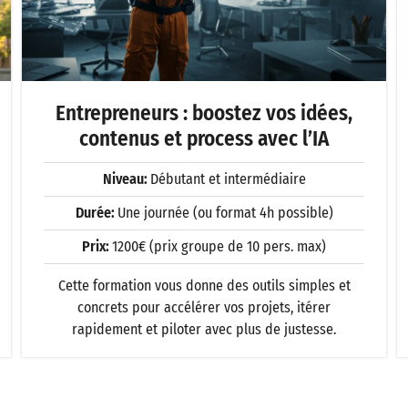
Microsoft Copilot : Votre assistant IA
pour booster votre productivité
Niveau:
Débutant et intermédiaire
Durée:
Une journée (ou format 4h possible)
Prix:
1400€ (prix groupe de 10 pers. max)
Une formation claire pour tirer parti de Copilot en
tant que chatbot et explorer les usages dans Word,
Excel, Powerpoint, Outlook, Teams...