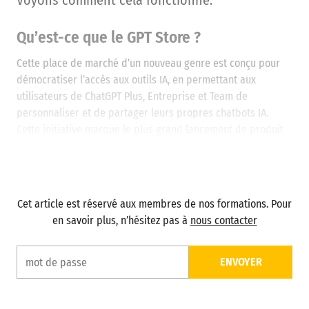
Voyons comment cela fonctionne.
Qu’est-ce que le GPT Store ?
Cette place de marché d’un nouveau genre est conçu pour
démocratiser l’accès aux outils IA, en permettant aux
utilisateurs de ChatGPT Plus, Entreprise et Team de
personnaliser et de partager leurs propres chatbots IA.
Cette initiative marque le plus grand lancement de produit
pour les consommateurs d’OpenAI depuis ChatGPT,
soulignant une fois de plus l’engagement de l’organisation à
rendre l’IA plus pratique et accessible pour tous.
Cet article est réservé aux membres de nos formations. Pour
en savoir plus, n’hésitez pas à
nous contacter