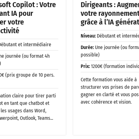
oft Copilot : Votre
Dirigeants : Augme
tant IA pour
votre rayonnemen
er votre
grâce à l’IA généra
ctivité
Niveau:
Débutant et intermé
Débutant et intermédiaire
Durée:
Une journée (ou form
possible)
ne journée (ou format 4h
)
Prix:
1200€ (formation indivi
0€ (prix groupe de 10 pers.
Cette formation vous aide à
structurer vos prises de par
gagner en clarté et vous pos
tion claire pour tirer parti
avec cohérence et vision.
ot en tant que chatbot et
 les usages dans Word,
werpoint, Outlook, Teams...