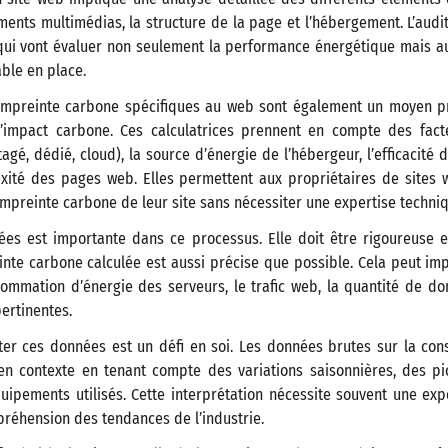
ments multimédias, la structure de la page et l’hébergement. L’aud
qui vont évaluer non seulement la performance énergétique mais au
ble en place.
’empreinte carbone spécifiques au web sont également un moyen p
l’impact carbone. Ces calculatrices prennent en compte des fac
gé, dédié, cloud), la source d’énergie de l’hébergeur, l’efficacité de
exité des pages web. Elles permettent aux propriétaires de sites 
mpreinte carbone de leur site sans nécessiter une expertise techni
ées est importante dans ce processus. Elle doit être rigoureuse 
nte carbone calculée est aussi précise que possible. Cela peut imp
ommation d’énergie des serveurs, le trafic web, la quantité de do
ertinentes.
ter ces données est un défi en soi. Les données brutes sur la co
en contexte en tenant compte des variations saisonnières, des pic
ipements utilisés. Cette interprétation nécessite souvent une exp
réhension des tendances de l’industrie.