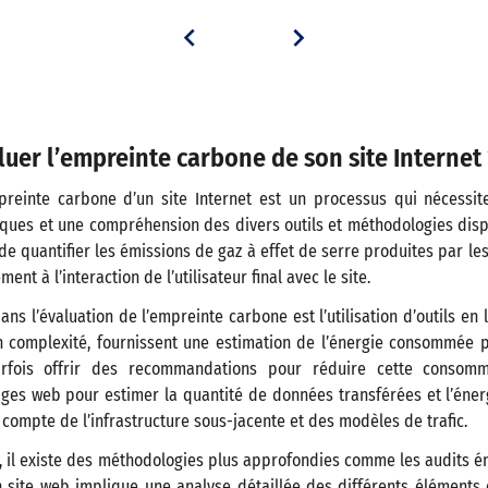
er l’empreinte carbone de son site Internet 
mpreinte carbone d’un site Internet est un processus qui nécessi
ues et une compréhension des divers outils et méthodologies dispo
 de quantifier les émissions de gaz à effet de serre produites par les
nt à l’interaction de l’utilisateur final avec le site.
ns l’évaluation de l’empreinte carbone est l’utilisation d’outils en l
en complexité, fournissent une estimation de l’énergie consommée p
rfois offrir des recommandations pour réduire cette consomma
ges web pour estimer la quantité de données transférées et l’éner
t compte de l’infrastructure sous-jacente et des modèles de trafic.
s, il existe des méthodologies plus approfondies comme les audits é
 site web implique une analyse détaillée des différents éléments d