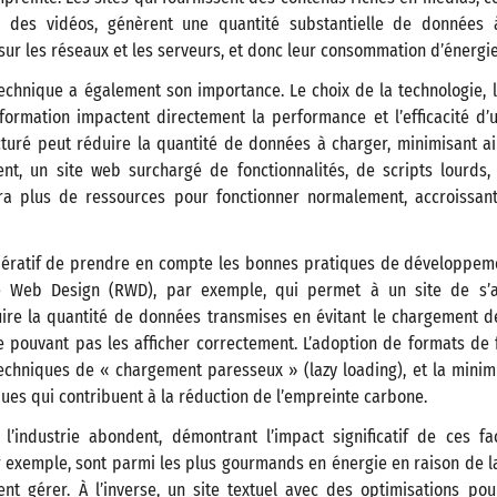
u des vidéos, génèrent une quantité substantielle de données à
ur les réseaux et les serveurs, et donc leur consommation d’énergie
chnique a également son importance. Le choix de la technologie, l
information impactent directement la performance et l’efficacité d
cturé peut réduire la quantité de données à charger, minimisant a
ent, un site web surchargé de fonctionnalités, de scripts lourds
a plus de ressources pour fonctionner normalement, accroissant
pératif de prendre en compte les bonnes pratiques de développem
 Web Design (RWD), par exemple, qui permet à un site de s’a
uire la quantité de données transmises en évitant le chargement de
 pouvant pas les afficher correctement. L’adoption de formats de f
chniques de « chargement paresseux » (lazy loading), et la minim
ues qui contribuent à la réduction de l’empreinte carbone.
’industrie abondent, démontrant l’impact significatif de ces fa
r exemple, sont parmi les plus gourmands en énergie en raison de l
ent gérer. À l’inverse, un site textuel avec des optimisations po