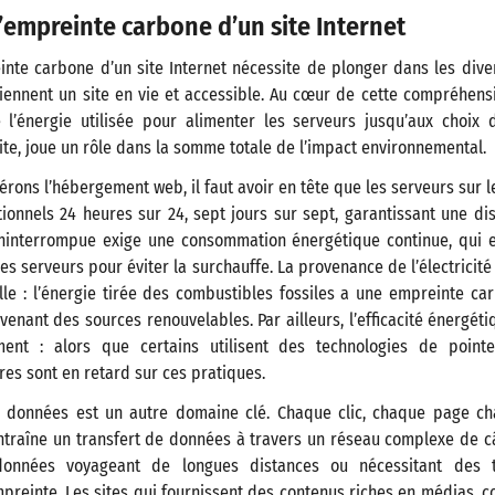
empreinte carbone d’un site Internet
nte carbone d’un site Internet nécessite de plonger dans les div
iennent un site en vie et accessible. Au cœur de cette compréhensi
l’énergie utilisée pour alimenter les serveurs jusqu’aux choix
e, joue un rôle dans la somme totale de l’impact environnemental.
rons l’hébergement web, il faut avoir en tête que les serveurs sur l
ionnels 24 heures sur 24, sept jours sur sept, garantissant une dis
 ininterrompue exige une consommation énergétique continue, qui 
es serveurs pour éviter la surchauffe. La provenance de l’électricité
elle : l’énergie tirée des combustibles fossiles a une empreinte c
venant des sources renouvelables. Par ailleurs, l’efficacité énergét
ment : alors que certains utilisent des technologies de point
es sont en retard sur ces pratiques.
s données est un autre domaine clé. Chaque clic, chaque page ch
ntraîne un transfert de données à travers un réseau complexe de c
données voyageant de longues distances ou nécessitant des tr
preinte. Les sites qui fournissent des contenus riches en médias,