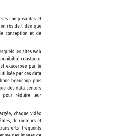
erses composantes et
on réside l’idée que
 de conception et de
esquels les sites web
ponibilité constante.
est exacerbée par le
 utilisée par ces data
arbone beaucoup plus
ique des data centers
e pour réduire leur
argée, chaque vidéo
âbles, de routeurs et
ansferts fréquents
 comme des images de