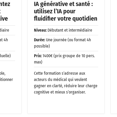
ntez
IA générative et santé :
t
utilisez l’IA pour
tive
fluidifier votre quotidien
diaire
Niveau:
Débutant et intermédiaire
at 4h
Durée:
Une journée (ou format 4h
possible)
duelle)
Prix:
1400€ (prix groupe de 10 pers.
max)
ole,
Cette formation s’adresse aux
itionner
acteurs du médical qui veulent
gagner en clarté, réduire leur charge
cognitive et mieux s’organiser.