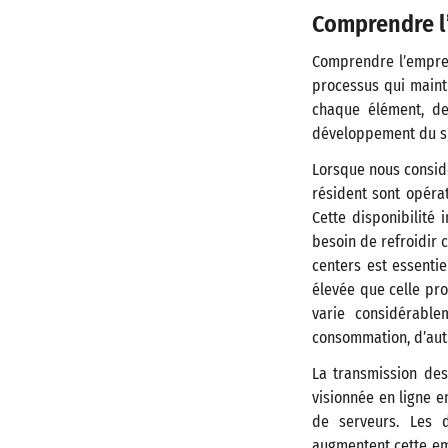
Comprendre l’
Comprendre l’emprei
processus qui maint
chaque élément, de 
développement du sit
Lorsque nous considé
résident sont opérat
Cette disponibilité
besoin de refroidir c
centers est essenti
élevée que celle pro
varie considérable
consommation, d’autr
La transmission de
visionnée en ligne e
de serveurs. Les 
augmentent cette em