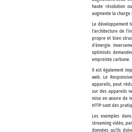
haute résolution o
augmente la charge s
Le développement te
l’architecture de l’
propre et bien stru
d’énergie. Inversem
optimisés demander
empreinte carbone.
Il est également im
web. Le Responsive
appareils, peut réd
sur des appareils ne
mise en œuvre de te
HTTP sont des pratiq
Les exemples dans l
streaming vidéo, pa
données qu’ils doiv