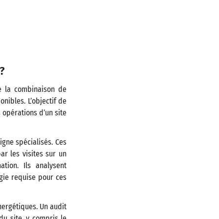
?
te la combinaison de
nibles. L’objectif de
 opérations d’un site
igne spécialisés. Ces
ar les visites sur un
tion. Ils analysent
gie requise pour ces
nergétiques. Un audit
u site, y compris le