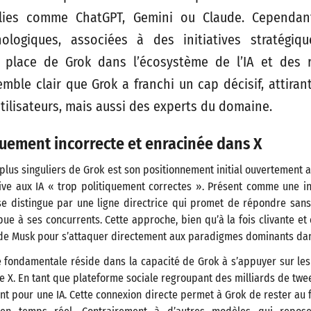
lies comme ChatGPT, Gemini ou Claude. Cependant
ologiques, associées à des initiatives stratégiqu
a place de Grok dans l’écosystème de l’IA et des 
semble clair que Grok a franchi un cap décisif, attiran
tilisateurs, mais aussi des experts du domaine.
quement incorrecte et enracinée dans X
 plus singuliers de Grok est son positionnement initial ouvertement 
e aux IA « trop politiquement correctes ». Présent comme une inte
e distingue par une ligne directrice qui promet de répondre sans f
bue à ses concurrents. Cette approche, bien qu’à la fois clivante et 
 de Musk pour s’attaquer directement aux paradigmes dominants dans
e fondamentale réside dans la capacité de Grok à s’appuyer sur le
 X. En tant que plateforme sociale regroupant des milliards de tweet
t pour une IA. Cette connexion directe permet à Grok de rester au 