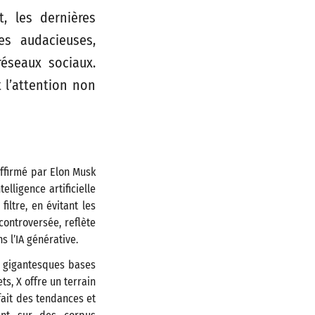
, les dernières
es audacieuses,
réseaux sociaux.
t l’attention non
affirmé par Elon Musk
lligence artificielle
iltre, en évitant les
controversée, reflète
 l’IA générative.
s gigantesques bases
s, X offre un terrain
fait des tendances et