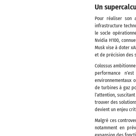
Un supercalcu
Pour réaliser son
infrastructure tech
le socle opérationne
Nvidia H100, connues
Musk vise à doter xA
et de précision des 
Colossus ambitionne 
performance n’est
environnementaux on
de turbines à gaz po
l’attention, suscita
trouver des solution
devient un enjeu crit
Malgré ces controver
notamment en prévi
expansion des foncti