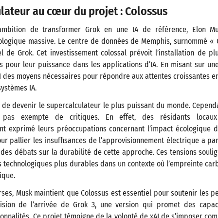
lateur au cœur du projet : Colossus
 ambition de transformer Grok en une IA de référence, Elon M
nologique massive. Le centre de données de Memphis, surnommé « C
l de Grok. Cet investissement colossal prévoit l’installation de 
 pour leur puissance dans les applications d’IA. En misant sur une 
I des moyens nécessaires pour répondre aux attentes croissantes e
systèmes IA.
de devenir le supercalculateur le plus puissant du monde. Cependa
 pas exempte de critiques. En effet, des résidants locaux
t exprimé leurs préoccupations concernant l’impact écologique du p
ur pallier les insuffisances de l’approvisionnement électrique a pa
nt des débats sur la durabilité de cette approche. Ces tensions souli
s technologiques plus durables dans un contexte où l’empreinte ca
ique.
ses, Musk maintient que Colossus est essentiel pour soutenir les 
sion de l’arrivée de Grok 3, une version qui promet des capac
onnalités. Ce projet témoigne de la volonté de xAI de s’imposer c