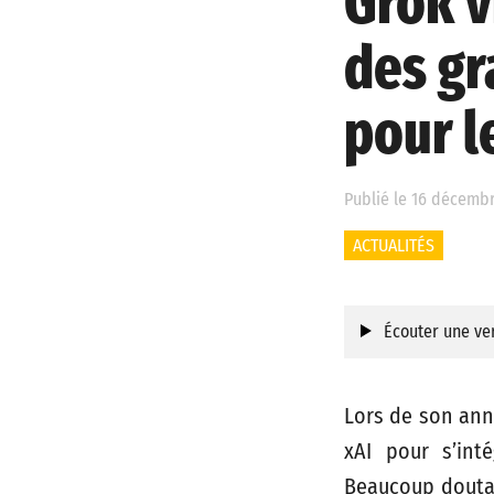
Grok v
des gr
pour le
Publié le 16 décemb
ACTUALITÉS
Écouter une ver
Lors de son anno
xAI pour s’int
Beaucoup doutai