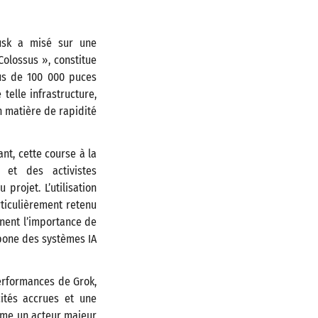
usk a misé sur une
olossus », constitue
plus de 100 000 puces
telle infrastructure,
n matière de rapidité
nt, cette course à la
 et des activistes
rojet. L’utilisation
rticulièrement retenu
gnent l’importance de
rbone des systèmes IA
performances de Grok,
ités accrues et une
omme un acteur majeur