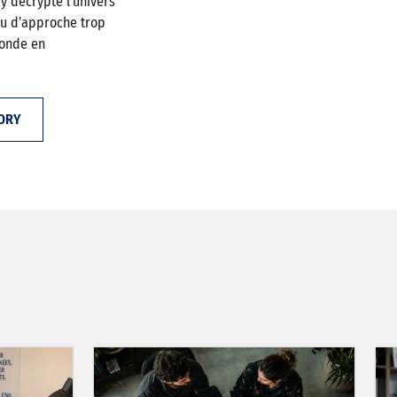
y décrypte l’univers
ou d’approche trop
monde en
ORY