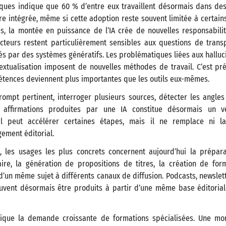
iques indique que 60 % d’entre eux travaillent désormais dans des
 intégrée, même si cette adoption reste souvent limitée à certain
 la montée en puissance de l’IA crée de nouvelles responsabilit
cteurs restent particulièrement sensibles aux questions de tran
és par des systèmes génératifs. Les problématiques liées aux halluci
extualisation imposent de nouvelles méthodes de travail. C’est pr
étences deviennent plus importantes que les outils eux-mêmes.
rompt pertinent, interroger plusieurs sources, détecter les angles
s affirmations produites par une IA constitue désormais un vér
util peut accélérer certaines étapes, mais il ne remplace ni l
ugement éditorial.
, les usages les plus concrets concernent aujourd’hui la préparat
re, la génération de propositions de titres, la création de fo
d’un même sujet à différents canaux de diffusion. Podcasts, newslet
uvent désormais être produits à partir d’une même base éditoria
plique la demande croissante de formations spécialisées. Une m