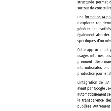
structurée permet 
surtout de construir
Une
formation IA po
d’explorer rapidemen
générer des synthèse
également aborder 
spécifiques d’un méd
Cette approche est 
usages internes. Le
prennent désormais
internationales ont 
production journalis
L’intégration de l’I
avant par Google : e
automatiquement se m
la transparence des
publiées. Autrement d