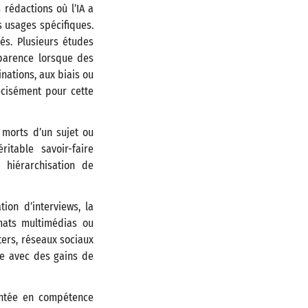
 rédactions où l’IA a
s usages spécifiques.
és. Plusieurs études
sparence lorsque des
nations, aux biais ou
écisément pour cette
 morts d’un sujet ou
itable savoir-faire
a hiérarchisation de
ion d’interviews, la
rmats multimédias ou
ters, réseaux sociaux
le avec des gains de
ontée en compétence