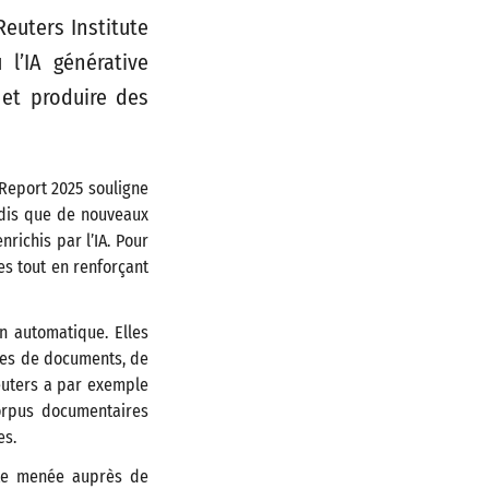
euters Institute
l’IA générative
 et produire des
 Report 2025 souligne
ndis que de nouveaux
richis par l’IA. Pour
es tout en renforçant
n automatique. Elles
umes de documents, de
euters a par exemple
orpus documentaires
es.
ute menée auprès de