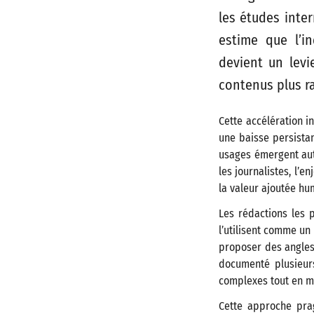
les études inte
estime que l’i
devient un levi
contenus plus r
Cette accélération i
une baisse persista
usages émergent auto
les journalistes, l’
la valeur ajoutée hum
Les rédactions les 
l’utilisent comme un
proposer des angles
documenté plusieur
complexes tout en ma
Cette approche pra