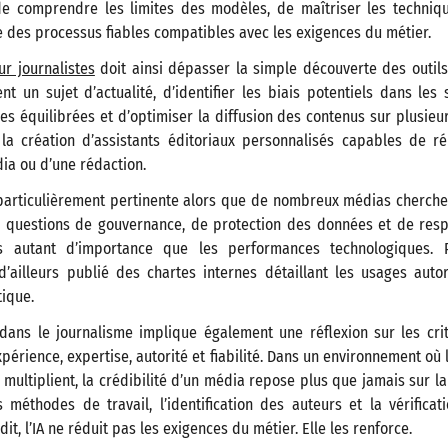
de comprendre les limites des modèles, de maîtriser les techniq
e des processus fiables compatibles avec les exigences du métier.
ur journalistes
doit ainsi dépasser la simple découverte des outils
t un sujet d’actualité, d’identifier les biais potentiels dans les 
s équilibrées et d’optimiser la diffusion des contenus sur plusieur
la création d’assistants éditoriaux personnalisés capables de r
ia ou d’une rédaction.
particulièrement pertinente alors que de nombreux médias cherchen
s questions de gouvernance, de protection des données et de respo
 autant d’importance que les performances technologiques. P
d’ailleurs publié des chartes internes détaillant les usages auto
tique.
A dans le journalisme implique également une réflexion sur les cr
xpérience, expertise, autorité et fiabilité. Dans un environnement où
ultiplient, la crédibilité d’un média repose plus que jamais sur la
 méthodes de travail, l’identification des auteurs et la vérificat
it, l’IA ne réduit pas les exigences du métier. Elle les renforce.