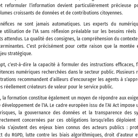
et reformuler l’information devient particulièrement précieuse po
lumes croissants de données et de contributions citoyennes.
énéfices ne sont jamais automatiques. Les experts du numériqu
 utilisation de l’IA sans réflexion préalable sur les besoins réel
ts attendus. La qualité des consignes, la compréhension du contexte l
terminantes. C’est précisément pour cette raison que la montée
jeu stratégique.
t, c’est-à-dire la capacité à formuler des instructions efficaces, 
tences numériques recherchées dans le secteur public. Plusieurs 
strations recommandent d’ailleurs d’encourager les agents à s’appro
es réellement créateurs de valeur pour le service public.
és, la formation constitue également un moyen de répondre aux exi
 développement de l’IA. Le cadre européen issu de l’AI Act impose
 risques, la gouvernance des données et la transparence des sys
irectement concernées par ces obligations lorsqu’elles déploient 
 cela s’ajoutent des enjeux bien connus des acteurs publics : pr
t du RGPD, lutte contre les biais algorithmiques, droit d’auteur 