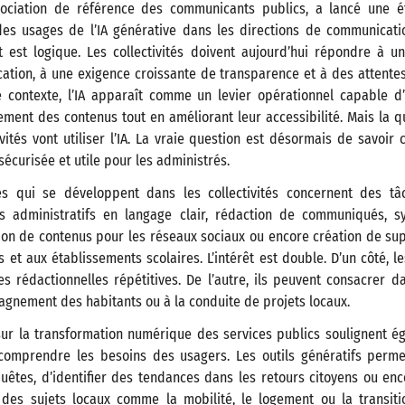
ssociation de référence des communicants publics, a lancé une é
es usages de l’IA générative dans les directions de communicati
 est logique. Les collectivités doivent aujourd’hui répondre à un
tion, à une exigence croissante de transparence et à des attentes
e contexte, l’IA apparaît comme un levier opérationnel capable d
ment des contenus tout en améliorant leur accessibilité. Mais la q
tivités vont utiliser l’IA. La vraie question est désormais de savoir 
sécurisée et utile pour les administrés.
s qui se développent dans les collectivités concernent des tâc
es administratifs en langage clair, rédaction de communiqués, s
ion de contenus pour les réseaux sociaux ou encore création de s
s et aux établissements scolaires. L’intérêt est double. D’un côté, 
s rédactionnelles répétitives. De l’autre, ils peuvent consacrer d
pagnement des habitants ou à la conduite de projets locaux.
ur la transformation numérique des services publics soulignent ég
comprendre les besoins des usagers. Les outils génératifs perme
êtes, d’identifier des tendances dans les retours citoyens ou en
 des sujets locaux comme la mobilité, le logement ou la transiti