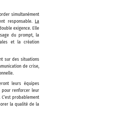
aborder simultanément
ent responsable.
La
ouble exigence. Elle
ssage du prompt, la
ales et la création
nt sur des situations
mmunication de crise,
onnelle.
meront leurs équipes
 pour renforcer leur
s. C’est probablement
iorer la qualité de la