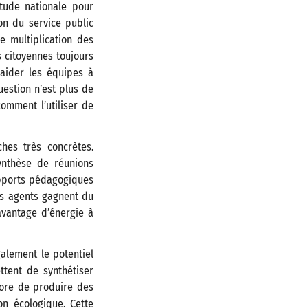
tude nationale pour
on du service public
e multiplication des
 citoyennes toujours
’aider les équipes à
uestion n’est plus de
comment l’utiliser de
hes très concrètes.
ynthèse de réunions
upports pédagogiques
les agents gagnent du
avantage d’énergie à
alement le potentiel
ttent de synthétiser
core de produire des
on écologique. Cette