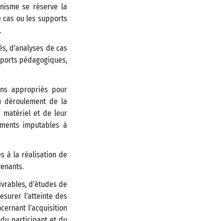
anisme se réserve la
e cas ou les supports
.
s, d’analyses de cas
upports pédagogiques,
ens appropriés pour
u déroulement de la
r matériel et de leur
ements imputables à
 à la réalisation de
venants.
ivrables, d’études de
esurer l’atteinte des
cernant l’acquisition
du participant et du