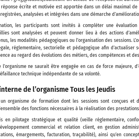
 réponse écrite et motivée est apportée dans un délai maximal de d
registrées, analysées et intégrées dans une démarche d’amélioratio
mation, les participants sont invités à compléter une évaluation 
illies sont analysées et peuvent donner lieu à des actions d’amél
enus, les modalités pédagogiques ou l’organisation des sessions. L’
légale, réglementaire, sectorielle et pédagogique afin d’actualiser 
nence au regard des évolutions des métiers, des compétences et des
e l’organisme ne saurait être engagée en cas de force majeure, d
éfaillance technique indépendante de sa volonté.
interne de l’organisme Tous les Jeudis
t un organisme de formation dont les sessions sont conçues et d
l’ensemble des fonctions nécessaires à la réalisation des prestations
ois en pilotage stratégique et qualité (veille réglementaire, confo
développement commercial et relation client, en gestion administ
cations, émargements, facturation, traçabilité), ainsi qu’en conce