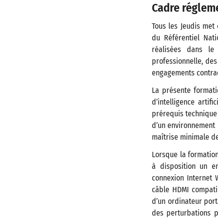
Cadre régleme
Tous les Jeudis met
du Référentiel Nati
réalisées dans le
professionnelle, des
engagements contract
La présente formati
d’intelligence artif
prérequis technique 
d’un environnement m
maîtrise minimale d
Lorsque la formation
à disposition un 
connexion Internet W
câble HDMI compatib
d’un ordinateur port
des perturbations p