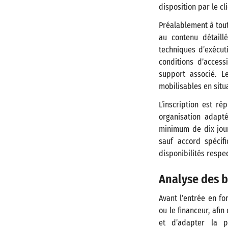
disposition par le cl
Préalablement à tout
au contenu détaill
techniques d’exécuti
conditions d’acces
support associé. L
mobilisables en situ
L’inscription est r
organisation adapt
minimum de dix jours
sauf accord spécif
disponibilités respec
Analyse des 
Avant l’entrée en fo
ou le financeur, afi
et d’adapter la p