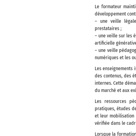
Le formateur maint
développement cont
– une veille légal
prestataires ;
– une veille sur les
artificielle générative
– une veille pédago
numériques et les ou
Les enseignements is
des contenus, des é
internes. Cette déma
du marché et aux ex
Les ressources péd
pratiques, études de
et leur mobilisation
vérifiée dans le cad
Lorsque la formation