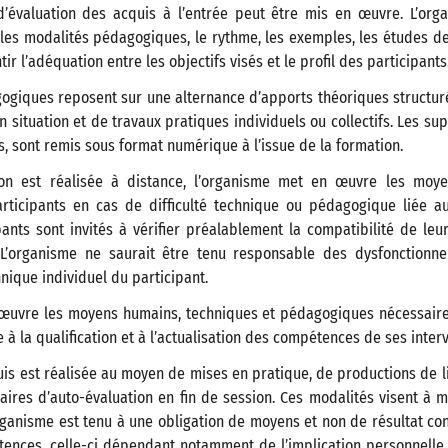
’évaluation des acquis à l’entrée peut être mis en œuvre. L’org
r les modalités pédagogiques, le rythme, les exemples, les études d
tir l’adéquation entre les objectifs visés et le profil des participants
giques reposent sur une alternance d’apports théoriques structuré
n situation et de travaux pratiques individuels ou collectifs. Les s
us, sont remis sous format numérique à l’issue de la formation.
ion est réalisée à distance, l’organisme met en œuvre les moy
rticipants en cas de difficulté technique ou pédagogique liée a
pants sont invités à vérifier préalablement la compatibilité de leu
. L’organisme ne saurait être tenu responsable des dysfonctionn
nique individuel du participant.
œuvre les moyens humains, techniques et pédagogiques nécessaires
le à la qualification et à l’actualisation des compétences de ses inter
uis est réalisée au moyen de mises en pratique, de productions de l
ires d’auto-évaluation en fin de session. Ces modalités visent à m
’organisme est tenu à une obligation de moyens et non de résultat con
tences, celle-ci dépendant notamment de l’implication personnelle 