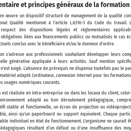
ntaire et principes généraux de la formation
 en œuvre un dispositif structuré de management de la qualité co
onal Qualité mentionné à l’article L.6316-3 du Code du travail. 
 respect des dispositions légales et réglementaires applicab
 obligations liées aux financements publics ou mutualisés le cas é
uels conclus avec le bénéficiaire et/ou le donneur d’ordre.
on s’adresse aux professionnels souhaitant développer leurs co
icielle générative appliquée à leurs activités. Sauf mention spécif
n’est exigé. L’absence de prérequis ne dispense toutefois pas le pa
atériel adapté (ordinateur, connexion internet pour les formations
es usages numériques courants.
 est réalisée en intra-entreprise ou dans les locaux du client, celui
environnement adapté au bon déroulement pédagogique, compr
ifi stable et fonctionnelle, un écran de projection ou vidéoprojec
le, ainsi qu’un paperboard ou support équivalent. Chaque partic
able individuel en état de fonctionnement. L’organisme ne saurait 
édagogiques résultant d’un défaut ou d’une insuffisance des mo