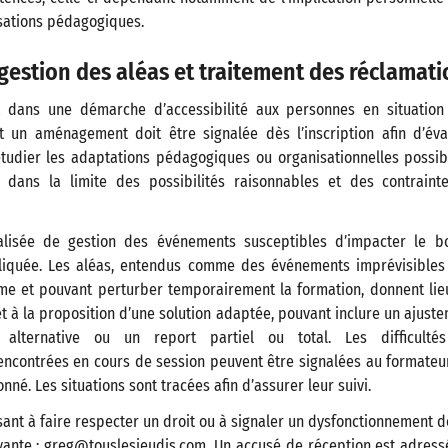
sations pédagogiques.
, gestion des aléas et traitement des réclamat
it dans une démarche d’accessibilité aux personnes en situatio
nt un aménagement doit être signalée dès l’inscription afin d’év
tudier les adaptations pédagogiques ou organisationnelles possib
dans la limite des possibilités raisonnables et des contraint
alisée de gestion des événements susceptibles d’impacter le 
pliquée. Les aléas, entendus comme des événements imprévisibles
sme et pouvant perturber temporairement la formation, donnent lieu
t à la proposition d’une solution adaptée, pouvant inclure un ajust
e alternative ou un report partiel ou total. Les difficult
encontrées en cours de session peuvent être signalées au formateur 
né. Les situations sont tracées afin d’assurer leur suivi.
sant à faire respecter un droit ou à signaler un dysfonctionnement d
ivante : greg@touslesjeudis.com. Un accusé de réception est adres