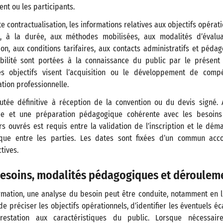
ient ou les participants.
e contractualisation, les informations relatives aux objectifs opérati
é, à la durée, aux méthodes mobilisées, aux modalités d’évalua
on, aux conditions tarifaires, aux contacts administratifs et péda
sibilité sont portées à la connaissance du public par le présen
es objectifs visent l’acquisition ou le développement de comp
ation professionnelle.
éputée définitive à réception de la convention ou du devis signé. 
ée et une préparation pédagogique cohérente avec les besoins
 ouvrés est requis entre la validation de l’inscription et le dém
ique entre les parties. Les dates sont fixées d’un commun acc
tives.
besoins, modalités pédagogiques et déroulem
rmation, une analyse du besoin peut être conduite, notamment en l
n de préciser les objectifs opérationnels, d’identifier les éventuels 
restation aux caractéristiques du public. Lorsque nécessaire