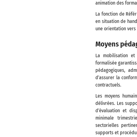
animation des forma
La fonction de Réfé
en situation de hand
une orientation vers
Moyens pédag
La mobilisation et 
formalisée garantiss
pédagogiques, admi
d’assurer la confor
contractuels.
Les moyens humains
délivrées. Les supp
d’évaluation et di
minimale trimestri
sectorielles pertin
supports et procédur