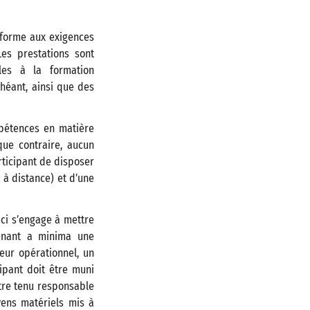
nforme aux exigences
Les prestations sont
les à la formation
chéant, ainsi que des
mpétences en matière
ique contraire, aucun
rticipant de disposer
 à distance) et d’une
-ci s’engage à mettre
enant a minima une
teur opérationnel, un
ipant doit être muni
être tenu responsable
yens matériels mis à