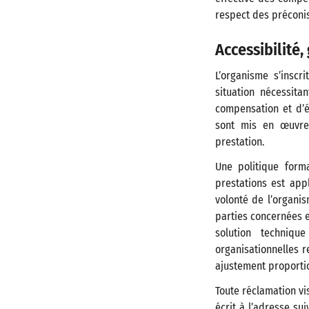
respect des préconi
Accessibilité
L’organisme s’inscr
situation nécessita
compensation et d’é
sont mis en œuvre 
prestation.
Une politique form
prestations est ap
volonté de l’organi
parties concernées e
solution techniqu
organisationnelles r
ajustement proportion
Toute réclamation vi
écrit à l’adresse su