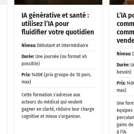
IA générative et santé :
L’IA p
utilisez l’IA pour
comme
fluidifier votre quotidien
commu
vende
Niveau:
Débutant et intermédiaire
Niveau:
Durée:
Une journée (ou format 4h
possible)
Durée:
U
besoin)
Prix:
1400€ (prix groupe de 10 pers.
max)
Prix:
140
max)
Cette formation s’adresse aux
acteurs du médical qui veulent
Une form
gagner en clarté, réduire leur charge
équipes 
cognitive et mieux s’organiser.
percutan
gains de
à l’IA.