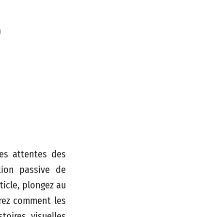
o
es attentes des
ion passive de
ticle, plongez au
vrez comment les
toires visuelles