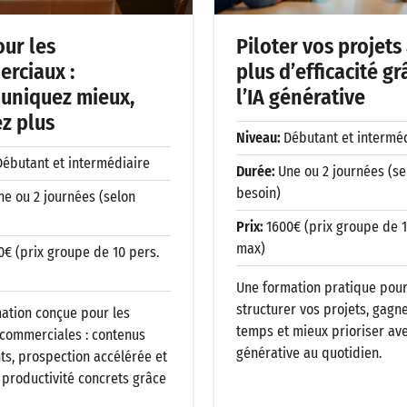
our les
Piloter vos projets
rciaux :
plus d’efficacité gr
niquez mieux,
l’IA générative
z plus
Niveau:
Débutant et intermé
Débutant et intermédiaire
Durée:
Une ou 2 journées (se
besoin)
ne ou 2 journées (selon
Prix:
1600€ (prix groupe de 1
max)
0€ (prix groupe de 10 pers.
Une formation pratique pou
structurer vos projets, gagn
ation conçue pour les
temps et mieux prioriser avec
commerciales : contenus
générative au quotidien.
ts, prospection accélérée et
 productivité concrets grâce