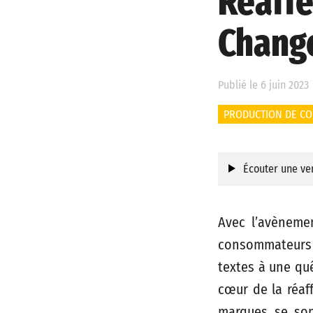
Réaffe
Change
Publié le 6 juin 2023
PRODUCTION DE C
Écouter une ver
Avec l’avèneme
consommateurs
textes à une quê
cœur de la réaf
marques se sont