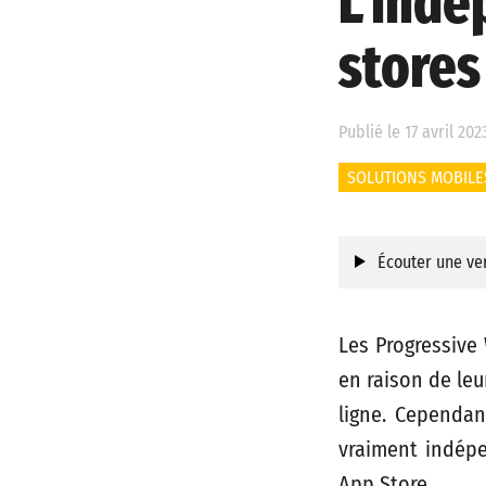
L’ind
stores
Publié le 17 avril 202
SOLUTIONS MOBILE
Écouter une ver
Les Progressive
en raison de leu
ligne. Cependan
vraiment indépe
App Store.