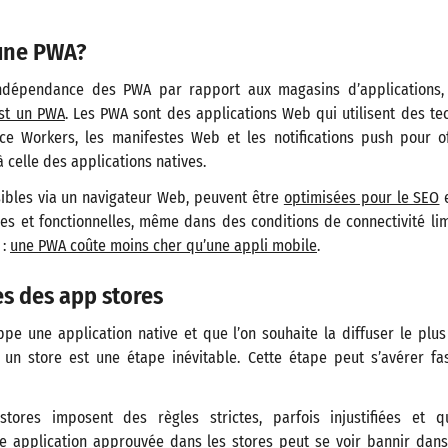
’une PWA?
’indépendance des PWA par rapport aux magasins d’applications, 
st un PWA
. Les PWA sont des applications Web qui utilisent des t
ice Workers, les manifestes Web et les notifications push pour o
 à celle des applications natives.
ibles via un navigateur Web, peuvent être
optimisées pour le SEO
e
des et fonctionnelles, même dans des conditions de connectivité li
 :
une PWA coûte moins cher qu’une appli mobile
.
es des app stores
pe une application native et que l’on souhaite la diffuser le plu
un store est une étape inévitable. Cette étape peut s’avérer fa
tores imposent des règles strictes, parfois injustifiées et 
 application approuvée dans les stores peut se voir bannir dans